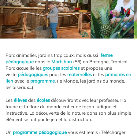
Parc animalier, jardins tropicaux, mais aussi
ferme
pédagogique
dans le
Morbihan
(56) en Bretagne, Tropical
Parc accueille les
groupes scolaires
et propose une
visite
pédagogiques
pour les
maternelles
et les
primaires en
lien
avec le
programme
. (le Monde, les jardins du monde,
les oiseaux...)
Les
élèves
des
écoles
découvriront avec leur professeur la
faune et la flore du monde entier de façon ludique et
instructive. La découverte de la nature dans son plus simple
élément se fait par le jeu et la distraction.
Un
programme pédagogique
vous est remis (Télécharger