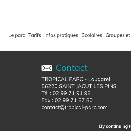
Le parc
Tarifs
Infos pratiques
Scolaires
Groupes et 
Contact
TROPICAL PARC
- Laugarel
56220 SAINT JACUT LES PINS
Tél : 02 99 71 91 98
Fax : 02 99 71 87 80
contact@tropical-parc.com
By continuing to
Mentions légales
-
Plan du site
-
P