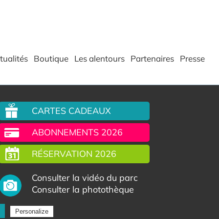
tualités
Boutique
Les alentours
Partenaires
Presse
CARTES CADEAUX
ABONNEMENTS 2026
RÉSERVATION 2026
Consulter la vidéo du parc
Consulter la photothèque
Personalize
rencement Site internet E-comouest