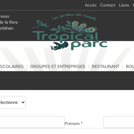
Accès
Contact
Liens
 vous
e la flore
orbihan.
SCOLAIRES
GROUPES ET ENTREPRISES
RESTAURANT
BOU
Prénom *