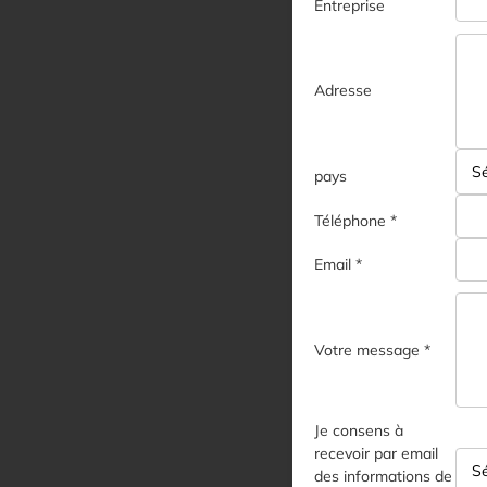
Entreprise
Adresse
pays
Téléphone *
Email *
Votre message *
Je consens à
recevoir par email
des informations de