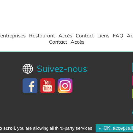
entreprises
Restaurant
Accès
Contact
Liens
FAQ
Ac
Contact
Accès
Suivez-nous
 scroll,
you are allowing all third-party services
✓ OK, accept all
rotection des données personnelles
-
Nos flux RSS
-
Création et réfé