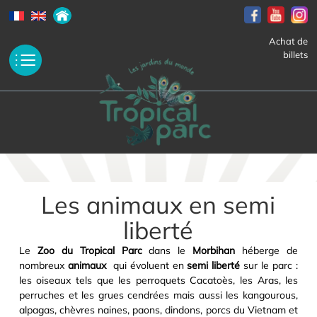
Achat de
billets
Les animaux en semi
liberté
Le
Zoo du Tropical Parc
dans le
Morbihan
héberge de
nombreux
animaux
qui évoluent en
semi liberté
sur le parc :
les oiseaux tels que les perroquets Cacatoès, les Aras, les
perruches et les grues cendrées mais aussi les kangourous,
alpagas, chèvres naines, paons, dindons, porcs du Vietnam et