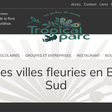
Accès
Contact
Liens
 vous
e la flore
orbihan.
SCOLAIRES
GROUPES ET ENTREPRISES
RESTAURANT
BOU
des villes fleuries en
Sud