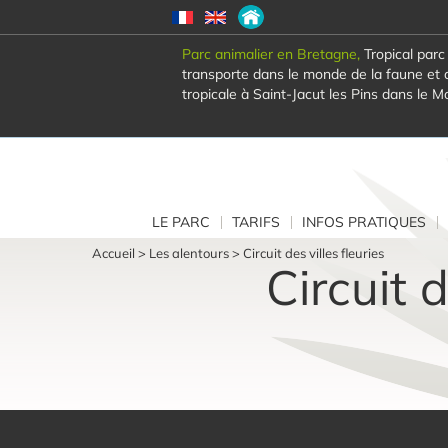
Parc animalier en Bretagne,
Tropical parc
transporte dans le monde de la faune et d
tropicale à Saint-Jacut les Pins dans le M
LE PARC
TARIFS
INFOS PRATIQUES
Accueil
>
Les alentours
>
Circuit des villes fleuries
Circuit 