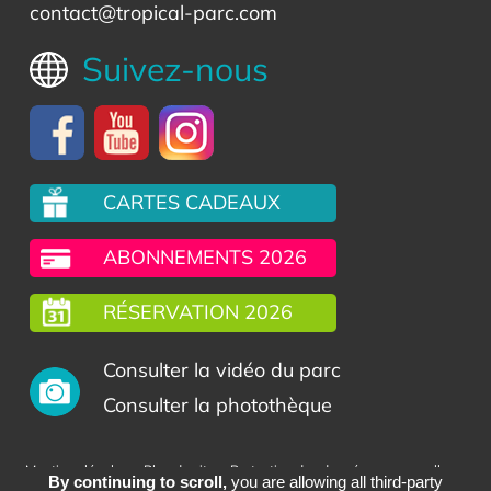
contact@tropical-parc.com
Suivez-nous
CARTES CADEAUX
ABONNEMENTS 2026
RÉSERVATION 2026
Consulter la vidéo du parc
Consulter la photothèque
-
-
-
Mentions légales
Plan du site
Protection des données personnelles
By continuing to scroll,
you are allowing all third-party