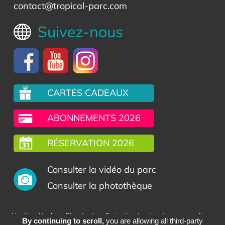
contact@tropical-parc.com
Suivez-nous
CARTES CADEAUX
ABONNEMENTS 2026
RÉSERVATION 2026
Consulter la vidéo du parc
Consulter la photothèque
-
-
-
Mentions légales
Plan du site
Protection des données personnelles
By continuing to scroll,
you are allowing all third-party