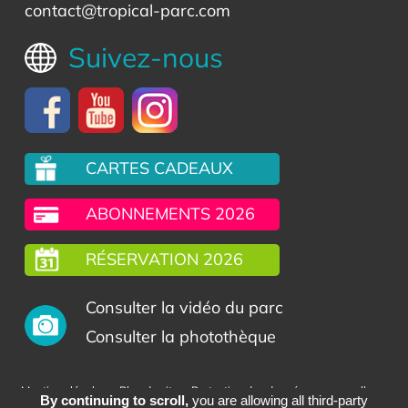
contact@tropical-parc.com
Suivez-nous
CARTES CADEAUX
ABONNEMENTS 2026
RÉSERVATION 2026
Consulter la vidéo du parc
Consulter la photothèque
-
-
-
Mentions légales
Plan du site
Protection des données personnelles
By continuing to scroll,
you are allowing all third-party