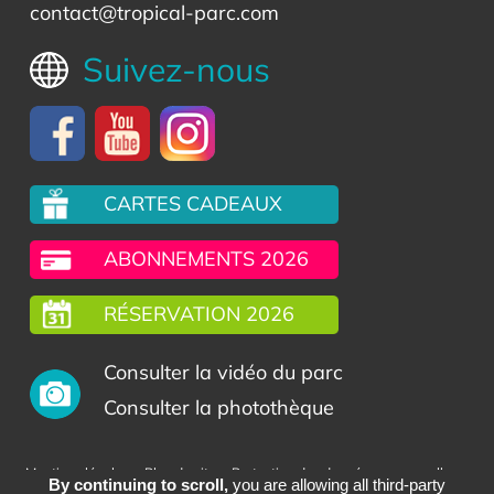
contact@tropical-parc.com
Suivez-nous
CARTES CADEAUX
ABONNEMENTS 2026
RÉSERVATION 2026
Consulter la vidéo du parc
Consulter la photothèque
-
-
-
Mentions légales
Plan du site
Protection des données personnelles
By continuing to scroll,
you are allowing all third-party