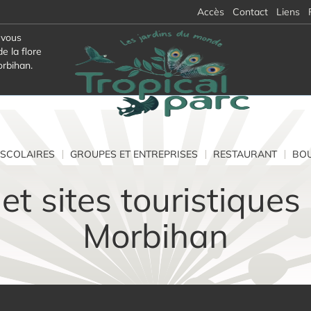
Accès
Contact
Liens
 vous
e la flore
orbihan.
SCOLAIRES
GROUPES ET ENTREPRISES
RESTAURANT
BOU
 et sites touristiques
Morbihan