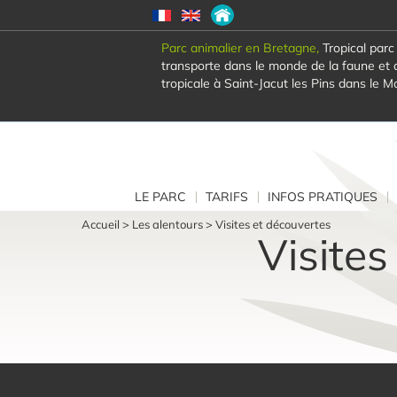
Parc animalier en Bretagne,
Tropical parc
transporte dans le monde de la faune et d
tropicale à Saint-Jacut les Pins dans le M
LE PARC
TARIFS
INFOS PRATIQUES
Accueil
>
Les alentours
>
Visites et découvertes
Visites